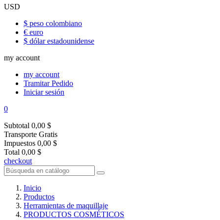
USD
$ peso colombiano
€ euro
$ dólar estadounidense
my account
my account
Tramitar Pedido
Iniciar sesión
0
Subtotal
0,00 $
Transporte
Gratis
Impuestos
0,00 $
Total
0,00 $
checkout
Inicio
Productos
Herramientas de maquillaje
PRODUCTOS COSMÉTICOS