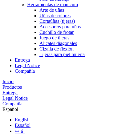
Herramientas de manicura
Arte de uñas
Uñas de colores
Cortaúñas (tijeras)
Accesorios para uñas
Cuchillo de frotar
Juego de tijeras
Alicates diagonales
Cizalla de flexión
Tijeras para piel muerta
Entrega
Legal Notice
Compañía
Inicio
Productos
Entrega
Legal Notice
Compañía
Español
English
Español
中文