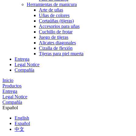
Herramientas de manicura
Arte de uñas
Uñas de colores
Cortaúñas (tijeras)
Accesorios para uñas
Cuchillo de frotar
Juego de tijeras
Alicates diagonales
Cizalla de flexión
Tijeras para piel muerta
Entrega
Legal Notice
Compañía
Inicio
Productos
Entrega
Legal Notice
Compañía
Español
English
Español
中文