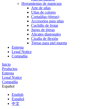
Herramientas de manicura
Arte de uñas
Uñas de colores
Cortaúñas (tijeras)
Accesorios para uñas
Cuchillo de frotar
Juego de tijeras
Alicates diagonales
Cizalla de flexión
Tijeras para piel muerta
Entrega
Legal Notice
Compañía
Inicio
Productos
Entrega
Legal Notice
Compañía
Español
English
Español
中文