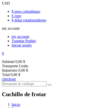
USD
$ peso colombiano
€ euro
$ dólar estadounidense
my account
my account
Tramitar Pedido
Iniciar sesión
0
Subtotal
0,00 $
Transporte
Gratis
Impuestos
0,00 $
Total
0,00 $
checkout
Cuchillo de frotar
Inicio