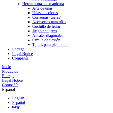
Herramientas de manicura
Arte de uñas
Uñas de colores
Cortaúñas (tijeras)
Accesorios para uñas
Cuchillo de frotar
Juego de tijeras
Alicates diagonales
Cizalla de flexión
Tijeras para piel muerta
Entrega
Legal Notice
Compañía
Inicio
Productos
Entrega
Legal Notice
Compañía
Español
English
Español
中文