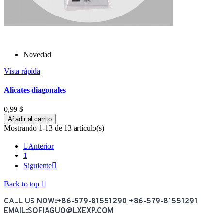
Novedad
Vista rápida
Alicates diagonales
0,99 $
Añadir al carrito
Mostrando 1-13 de 13 artículo(s)

Anterior
1
Siguiente

Back to top

CALL US NOW:+86-579-81551290 +86-579-81551291
EMAIL:SOFIAGUO@LXEXP.COM