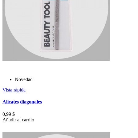
Novedad
Vista rápida
Alicates diagonales
0,99 $
Añadir al carrito