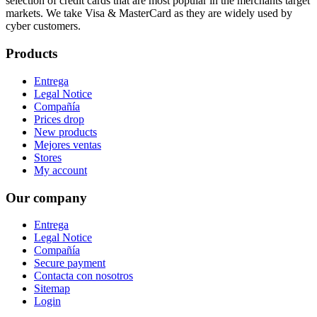
selection of credit cards that are most popular in the merchants target
markets. We take Visa & MasterCard as they are widely used by
cyber customers.
Products
Entrega
Legal Notice
Compañía
Prices drop
New products
Mejores ventas
Stores
My account
Our company
Entrega
Legal Notice
Compañía
Secure payment
Contacta con nosotros
Sitemap
Login