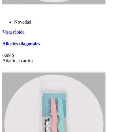
Novedad
Vista rápida
Alicates diagonales
0,99 $
Añadir al carrito