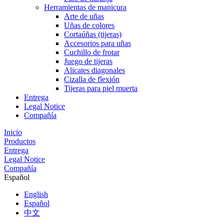
Herramientas de manicura
Arte de uñas
Uñas de colores
Cortaúñas (tijeras)
Accesorios para uñas
Cuchillo de frotar
Juego de tijeras
Alicates diagonales
Cizalla de flexión
Tijeras para piel muerta
Entrega
Legal Notice
Compañía
Inicio
Productos
Entrega
Legal Notice
Compañía
Español
English
Español
中文