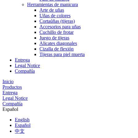
Herramientas de manicura
Arte de uñas
Uñas de colores
Cortaúñas (tijeras)
Accesorios para uñas
Cuchillo de frotar
Juego de tijeras
Alicates diagonales
Cizalla de flexión
Tijeras para piel muerta
Entrega
Legal Notice
Compañía
Inicio
Productos
Entrega
Legal Notice
Compañía
Español
English
Español
中文