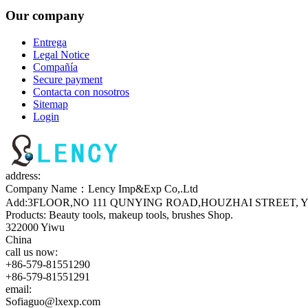
Our company
Entrega
Legal Notice
Compañía
Secure payment
Contacta con nosotros
Sitemap
Login
address:
Company Name：Lency Imp&Exp Co,.Ltd
Add:3FLOOR,NO 111 QUNYING ROAD,HOUZHAI STREET, Y
Products: Beauty tools, makeup tools, brushes Shop.
322000 Yiwu
China
call us now:
+86-579-81551290
+86-579-81551291
email:
Sofiaguo@lxexp.com