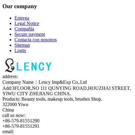
Our company
Entrega
Legal Notice
Compañía
Secure payment
Contacta con nosotros
Sitemap
Login
address:
Company Name：Lency Imp&Exp Co,.Ltd
Add:3FLOOR,NO 111 QUNYING ROAD,HOUZHAI STREET,
YIWU CITY ZHEJIANG CHINA.
Products: Beauty tools, makeup tools, brushes Shop.
322000 Yiwu
China
call us now:
+86-579-81551290
+86-579-81551291
email: