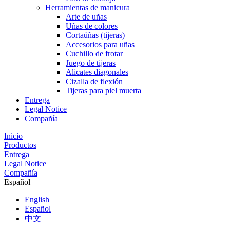
Herramientas de manicura
Arte de uñas
Uñas de colores
Cortaúñas (tijeras)
Accesorios para uñas
Cuchillo de frotar
Juego de tijeras
Alicates diagonales
Cizalla de flexión
Tijeras para piel muerta
Entrega
Legal Notice
Compañía
Inicio
Productos
Entrega
Legal Notice
Compañía
Español
English
Español
中文