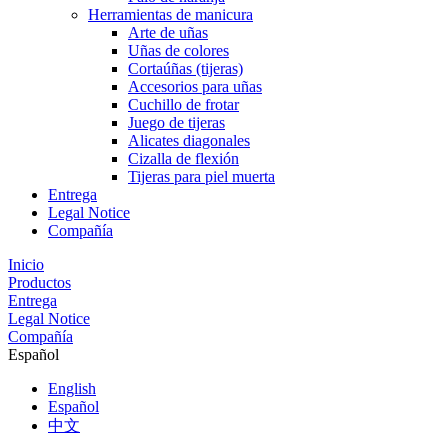
Herramientas de manicura
Arte de uñas
Uñas de colores
Cortaúñas (tijeras)
Accesorios para uñas
Cuchillo de frotar
Juego de tijeras
Alicates diagonales
Cizalla de flexión
Tijeras para piel muerta
Entrega
Legal Notice
Compañía
Inicio
Productos
Entrega
Legal Notice
Compañía
Español
English
Español
中文