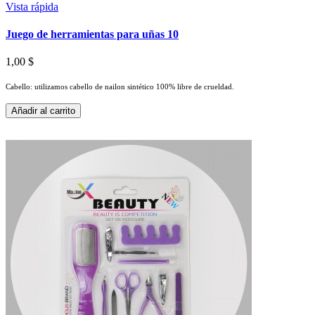
Vista rápida
Juego de herramientas para uñas 10
1,00 $
Cabello: utilizamos cabello de nailon sintético 100% libre de crueldad.
Añadir al carrito