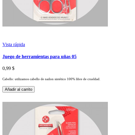
Vista rápida
Juego de herramientas para uñas 05
0,99 $
Cabello: utilizamos cabello de nailon sintético 100% libre de crueldad.
Añadir al carrito