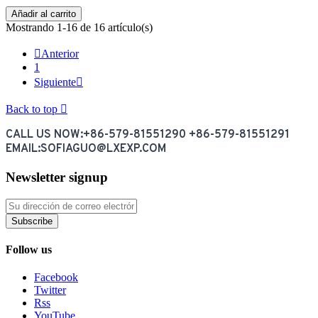
Añadir al carrito
Mostrando 1-16 de 16 artículo(s)

Anterior
1
Siguiente

Back to top

CALL US NOW:+86-579-81551290 +86-579-81551291
EMAIL:SOFIAGUO@LXEXP.COM
Newsletter signup
Subscribe
Follow us
Facebook
Twitter
Rss
YouTube