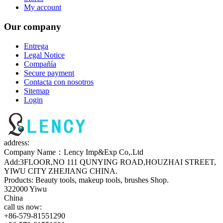
My account
Our company
Entrega
Legal Notice
Compañía
Secure payment
Contacta con nosotros
Sitemap
Login
address:
Company Name：Lency Imp&Exp Co,.Ltd
Add:3FLOOR,NO 111 QUNYING ROAD,HOUZHAI STREET,
YIWU CITY ZHEJIANG CHINA.
Products: Beauty tools, makeup tools, brushes Shop.
322000 Yiwu
China
call us now:
+86-579-81551290