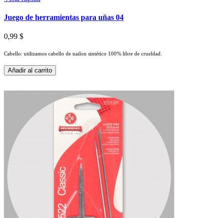
Juego de herramientas para uñas 04
0,99 $
Cabello: utilizamos cabello de nailon sintético 100% libre de crueldad.
Añadir al carrito