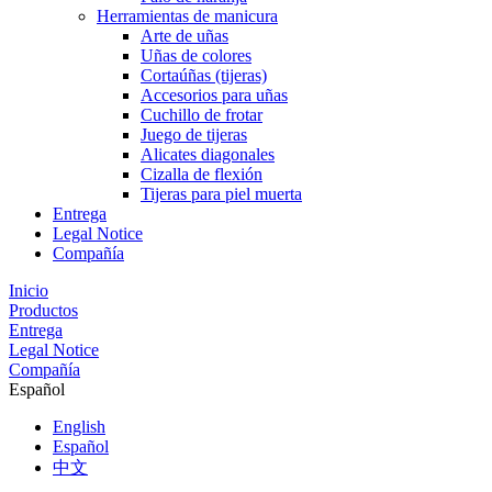
Herramientas de manicura
Arte de uñas
Uñas de colores
Cortaúñas (tijeras)
Accesorios para uñas
Cuchillo de frotar
Juego de tijeras
Alicates diagonales
Cizalla de flexión
Tijeras para piel muerta
Entrega
Legal Notice
Compañía
Inicio
Productos
Entrega
Legal Notice
Compañía
Español
English
Español
中文