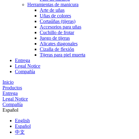
Herramientas de manicura
Arte de uñas
Uñas de colores
Cortaúñas (tijeras)
Accesorios para uñas
Cuchillo de frotar
Juego de tijeras
Alicates diagonales
Cizalla de flexión
Tijeras para piel muerta
Entrega
Legal Notice
Compañía
Inicio
Productos
Entrega
Legal Notice
Compañía
Español
English
Español
中文