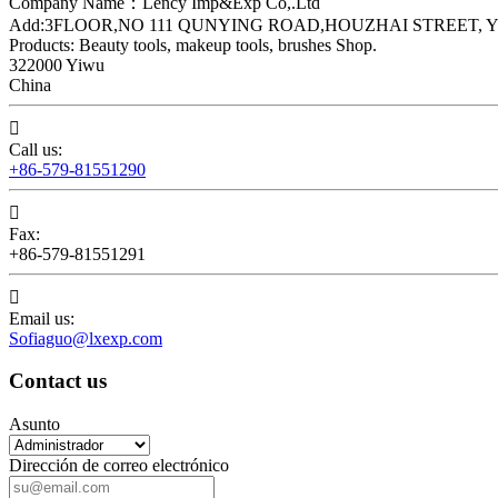
Company Name：Lency Imp&Exp Co,.Ltd
Add:3FLOOR,NO 111 QUNYING ROAD,HOUZHAI STREET, Y
Products: Beauty tools, makeup tools, brushes Shop.
322000 Yiwu
China

Call us:
+86-579-81551290

Fax:
+86-579-81551291

Email us:
Sofiaguo@lxexp.com
Contact us
Asunto
Dirección de correo electrónico