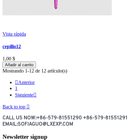
Vista rápida
cepillo12
1,00 $
Añadir al carrito
Mostrando 1-12 de 12 artículo(s)

Anterior
1
Siguiente

Back to top

CALL US NOW:+86-579-81551290 +86-579-81551291
EMAIL:SOFIAGUO@LXEXP.COM
Newsletter signup