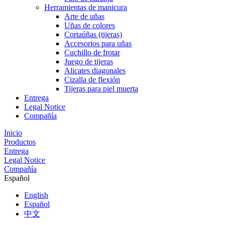
Herramientas de manicura
Arte de uñas
Uñas de colores
Cortaúñas (tijeras)
Accesorios para uñas
Cuchillo de frotar
Juego de tijeras
Alicates diagonales
Cizalla de flexión
Tijeras para piel muerta
Entrega
Legal Notice
Compañía
Inicio
Productos
Entrega
Legal Notice
Compañía
Español
English
Español
中文