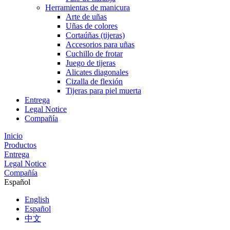
Herramientas de manicura
Arte de uñas
Uñas de colores
Cortaúñas (tijeras)
Accesorios para uñas
Cuchillo de frotar
Juego de tijeras
Alicates diagonales
Cizalla de flexión
Tijeras para piel muerta
Entrega
Legal Notice
Compañía
Inicio
Productos
Entrega
Legal Notice
Compañía
Español
English
Español
中文