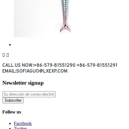


CALL US NOW:+86-579-81551290 +86-579-81551291
EMAIL:SOFIAGUO@LXEXP.COM
Newsletter signup
Subscribe
Follow us
Facebook
Twitter