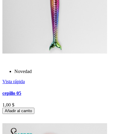
Novedad
Vista rápida
cepillo 05
1,00 $
Añadir al carrito