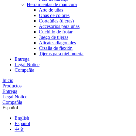
Herramientas de manicura
Arte de uñas
Uñas de colores
Cortaúñas (tijeras)
Accesorios para uñas
Cuchillo de frotar
Juego de tijeras
Alicates diagonales
Cizalla de flexión
Tijeras para piel muerta
Entrega
Legal Notice
Compañía
Inicio
Productos
Entrega
Legal Notice
Compañía
Español
English
Español
中文