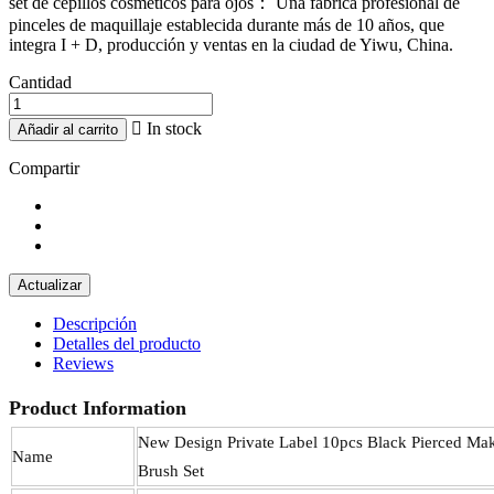
set de cepillos cosméticos para ojos： Una fábrica profesional de
pinceles de maquillaje establecida durante más de 10 años, que
integra I + D, producción y ventas en la ciudad de Yiwu, China.
Cantidad

In stock
Añadir al carrito
Compartir
Descripción
Detalles del producto
Reviews
Product Information
New Design Private Label 10pcs Black Pierced Ma
Name
Brush Set