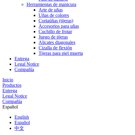
Herramientas de manicura
Arte de uñas
Uñas de colores
Cortaúñas (tijeras)
Accesorios para uñas
Cuchillo de frotar
Juego de tijeras
Alicates diagonales
Cizalla de flexión
Tijeras para piel muerta
Entrega
Legal Notice
Compañía
Inicio
Productos
Entrega
Legal Notice
Compañía
Español
English
Español
中文