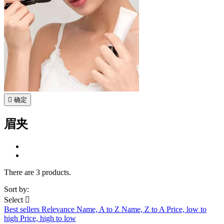

确定
眉夹
There are 3 products.
Sort by:
Select

Best sellers
Relevance
Name, A to Z
Name, Z to A
Price, low to
high
Price, high to low