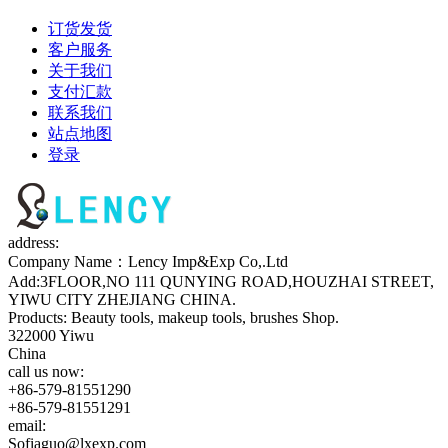
订货发货
客户服务
关于我们
支付汇款
联系我们
站点地图
登录
address:
Company Name：Lency Imp&Exp Co,.Ltd
Add:3FLOOR,NO 111 QUNYING ROAD,HOUZHAI STREET,
YIWU CITY ZHEJIANG CHINA.
Products: Beauty tools, makeup tools, brushes Shop.
322000 Yiwu
China
call us now:
+86-579-81551290
+86-579-81551291
email:
Sofiaguo@lxexp.com